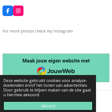
F
I
A
N
C
S
E
T
For more photos check my Instagram
B
A
O
G
O
R
K
A
M
Maak jouw eigen website met
JouwWeb
Deze website gebruikt cookies voor analyse-
doeleinden en/of het tonen van advertenties.
Door gebruik te blijven maken van de site gaat
u hiermee akkoord.
© 2021 - 2026 StreetartU
Powered by
JouwWeb
Akkoord